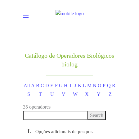
Catálogo de Operadores Biológicos
biolog
All
A
B
C
D
E
F
G
H
I
J
K
L
M
N
O
P
Q
R
S
T
U
V
W
X
Y
Z
35 operadores
Opções adicionais de pesquisa