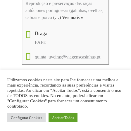
Reprodução e preservação das raças
autóctones portuguesas (galinhas, ovelhas,
cabras e porco
(…)
Ver mais »
Braga
FAFE
quinta_uveiras@viagenscasinhas.pt
DETALHE POLÍTICA DE PRIVACIDADE
Utilizamos cookies neste site para lhe fornecer uma melhor e
mais experiência, recordando as suas preferências e visitas
repetidas. Ao clicar em “Aceitar Todos”, está a consentir o uso
de TODOS os cookies. No entanto, poderá clicar em
"Configurar Cookies" para fornecer um consentimento
controlado.
FOOD4SUSTAINABILITY COLAB
Configurar Cookies
Aceitar Todos
Quinta Margacinho