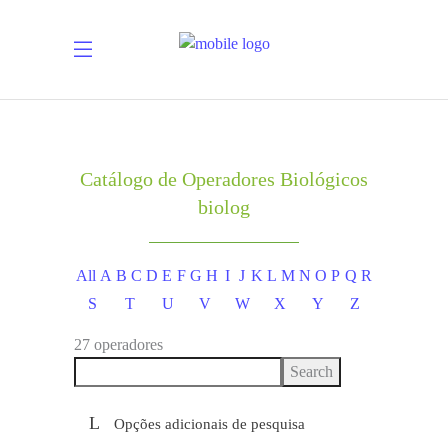
Catálogo de Operadores Biológicos
biolog
All
A
B
C
D
E
F
G
H
I
J
K
L
M
N
O
P
Q
R
S
T
U
V
W
X
Y
Z
27 operadores
Opções adicionais de pesquisa