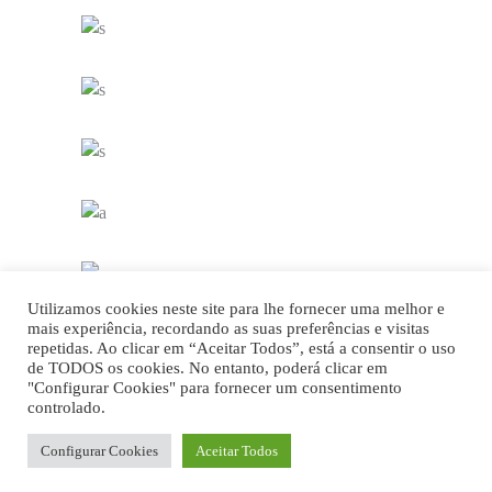
FOOD
SUPERFOOD
Vegetable Jar
FOOD
SUPERFOOD
Healthy Finger Food
FOOD
SUPERFOOD
Best New Salads
FOOD
SUPERFOOD
Colorful Sandwich
FOOD
SUPERFOOD
Fresh Burrito
DETALHE POLÍTICA DE PRIVACIDADE
Utilizamos cookies neste site para lhe fornecer uma melhor e
FOOD
SUPERFOOD
mais experiência, recordando as suas preferências e visitas
repetidas. Ao clicar em “Aceitar Todos”, está a consentir o uso
de TODOS os cookies. No entanto, poderá clicar em
"Configurar Cookies" para fornecer um consentimento
controlado.
FOOD4SUSTAINABILITY COLAB
Configurar Cookies
Aceitar Todos
Sorry, the comment form is closed at this time.