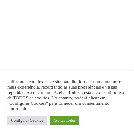
ICE CREAM
Taste the Health
ICE CREAM
Coconut Scoops
ICE CREAM
Purple Delight
ICE CREAM
The Best Flavor
ICE CREAM
DETALHE POLÍTICA DE PRIVACIDADE
Fruit Hearts
Utilizamos cookies neste site para lhe fornecer uma melhor e
mais experiência, recordando as suas preferências e visitas
ICE CREAM
repetidas. Ao clicar em “Aceitar Todos”, está a consentir o uso
Healthy Ice Pops
de TODOS os cookies. No entanto, poderá clicar em
"Configurar Cookies" para fornecer um consentimento
ICE CREAM
controlado.
Sorry, the comment form is closed at this time.
FOOD4SUSTAINABILITY COLAB
Configurar Cookies
Aceitar Todos