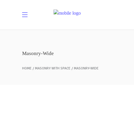
Masonry-Wide
HOME
MASONRY WITH SPACE
MASONRY-WIDE
Peach Ice Cream
ICE CREAM
Frozen Fruitstick