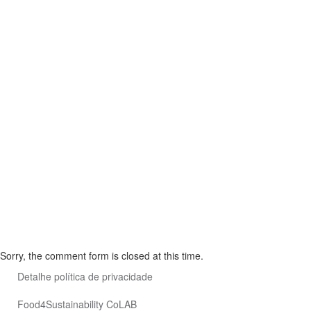
Retina Ready
Sed ut perspiciatis unde omnis iste ciatis.
97
Retina Ready
Sed ut perspiciatis unde omnis iste ciatis.
Sorry, the comment form is closed at this time.
Detalhe política de privacidade
Food4Sustainability CoLAB