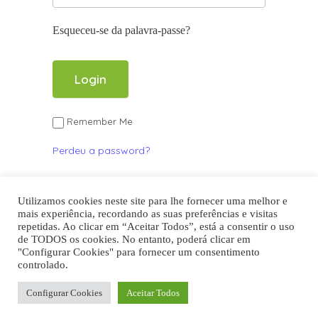
Esqueceu-se da palavra-passe?
Remember Me
Perdeu a password?
DETALHE POLÍTICA DE PRIVACIDADE
Se ainda não se registou,
registe-se aqui
!
Utilizamos cookies neste site para lhe fornecer uma melhor e
mais experiência, recordando as suas preferências e visitas
repetidas. Ao clicar em “Aceitar Todos”, está a consentir o uso
de TODOS os cookies. No entanto, poderá clicar em
"Configurar Cookies" para fornecer um consentimento
Regressar à lista de Operadores
controlado.
FOOD4SUSTAINABILITY COLAB
Configurar Cookies
Aceitar Todos