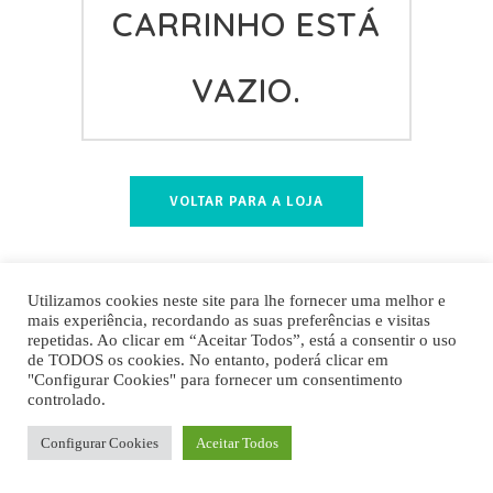
CARRINHO ESTÁ
VAZIO.
VOLTAR PARA A LOJA
DETALHE POLÍTICA DE PRIVACIDADE
Utilizamos cookies neste site para lhe fornecer uma melhor e
mais experiência, recordando as suas preferências e visitas
Sorry, the comment form is closed at this time.
repetidas. Ao clicar em “Aceitar Todos”, está a consentir o uso
de TODOS os cookies. No entanto, poderá clicar em
"Configurar Cookies" para fornecer um consentimento
controlado.
FOOD4SUSTAINABILITY COLAB
Configurar Cookies
Aceitar Todos